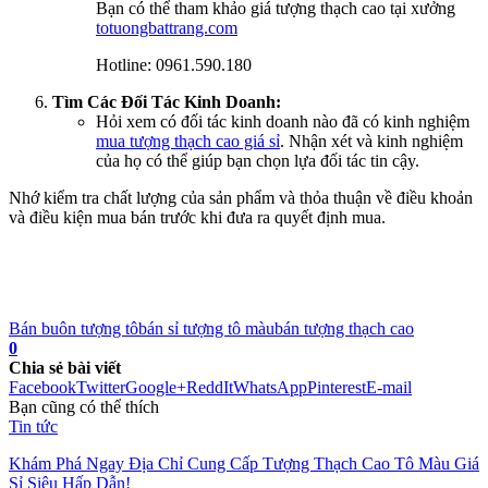
Bạn có thể tham khảo giá tượng thạch cao tại xưởng
totuongbattrang.com
Hotline: 0961.590.180
Tìm Các Đối Tác Kinh Doanh:
Hỏi xem có đối tác kinh doanh nào đã có kinh nghiệm
mua tượng thạch cao giá sỉ
. Nhận xét và kinh nghiệm
của họ có thể giúp bạn chọn lựa đối tác tin cậy.
Nhớ kiểm tra chất lượng của sản phẩm và thỏa thuận về điều khoản
và điều kiện mua bán trước khi đưa ra quyết định mua.
Bán buôn tượng tô
bán sỉ tượng tô màu
bán tượng thạch cao
0
Chia sẻ bài viết
Facebook
Twitter
Google+
ReddIt
WhatsApp
Pinterest
E-mail
Bạn cũng có thể thích
Tin tức
Khám Phá Ngay Địa Chỉ Cung Cấp Tượng Thạch Cao Tô Màu Giá
Sỉ Siêu Hấp Dẫn!