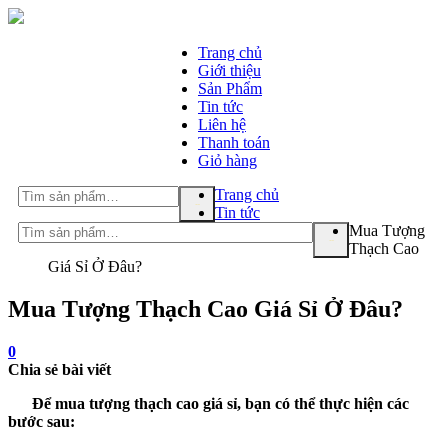
Trang chủ
Giới thiệu
Sản Phẩm
Tin tức
Liên hệ
Thanh toán
Giỏ hàng
Tìm
Tìm
Trang chủ
kiếm:
kiếm:
Tìm kiếm
Tin tức
Mua Tượng
Tìm kiếm
Thạch Cao
Giá Sỉ Ở Đâu?
Mua Tượng Thạch Cao Giá Sỉ Ở Đâu?
0
Chia sẻ bài viết
Để mua tượng thạch cao giá sỉ, bạn có thể thực hiện các
bước sau: