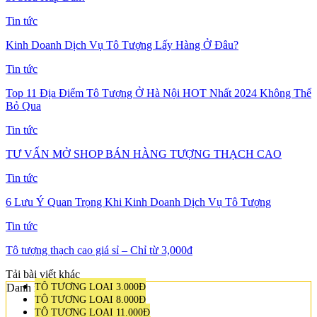
Tin tức
Kinh Doanh Dịch Vụ Tô Tượng Lấy Hàng Ở Đâu?
Tin tức
Top 11 Địa Điểm Tô Tượng Ở Hà Nội HOT Nhất 2024 Không Thể
Bỏ Qua
Tin tức
TƯ VẤN MỞ SHOP BÁN HÀNG TƯỢNG THẠCH CAO
Tin tức
6 Lưu Ý Quan Trọng Khi Kinh Doanh Dịch Vụ Tô Tượng
Tin tức
Tô tượng thạch cao giá sỉ – Chỉ từ 3,000đ
Tải bài viết khác
Danh mục sản phẩm
TÔ TƯỢNG LOẠI 3.000Đ
TÔ TƯỢNG LOẠI 8.000Đ
TÔ TƯỢNG LOẠI 11.000Đ