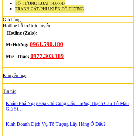
TÔ TƯỢNG LOẠI 14.000Đ
TRANH CÁT-PHỤ KIỆN TÔ TƯỢNG
Giỏ hàng
Hotline hỗ trợ trực tuyến
Hotline (Zalo):
0961.590.180
MrHưởng:
0977.303.189
Mrs Thảo:
Khuyến mại
Tin tức
Khám Phá Ngay Địa Chỉ Cung Cấp Tượng Thạch Cao Tô Màu
Giá Sỉ…
Kinh Doanh Dịch Vụ Tô Tượng Lấy Hàng Ở Đâu?