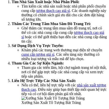
Tìm Nhà Sản Xuất hoặc Nhà Phân Phối:
Tìm kiếm các nhà sản xuất hoặc nhà phân phối chuyên
cung cấp
tượng thạch cao giá sỉ
. Các doanh nghiệp này
thường có chính sách giá ưu đãi cho các đơn đặt hàng
số lượng lớn.
Thăm Các Trung Tâm Mua Sắm Đồ Trang Trí:
Ghé thăm các trung tâm mua sắm đồ trang trí, nơi có
thể có các nhà cung cấp cung cấp
tượng thạch cao giá
sỉ
hoặc có thể giới thiệu bạn đến các nhà cung cấp đáng
tin cậy.
Sử Dụng Dịch Vụ Trực Tuyến:
Khám phá các trang web thương mại điện tử chuyên
cung cấp tượng giá sỉ
. Các nền tảng này thường có
nhiều loại tượng và mẫu mã để lựa chọn.
Tham Gia Các Sự Kiện Ngành:
Tham gia các triển lãm, hội chợ ngành trang trí nội thất,
nơi có thể gặp trực tiếp các nhà cung cấp và xem trực
tiếp sản phẩm.
Liên Hệ Trực Tiếp Các Nhà Sản Xuất:
Nếu có thể, liên hệ trực tiếp với các
nhà sản xuất tượng
thạch cao
. Điều này giúp bạn thiết lập mối quan hệ trực
tiếp và có cơ hội đàm phán giá tốt nhất.
Xưởng Sản Xuất Tô Tượng Bát Tràng