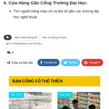
6.
Cửa Hàng Gần Cổng Trường Đại Học:
Tìm nguồn hàng màu vẽ và bút vẽ gần các trường đại
học nghệ thuật.
Bán buôn tượng tô
bán sỉ tượng tô màu
giá sỉ tượng thạch cao tô màu
0
Facebook
Twitter
Google+
Chia sẻ bài viết
ReddIt
WhatsApp
BẠN CŨNG CÓ THỂ THÍCH
Pinterest
E-mail
TIN TỨC
TIN TỨC