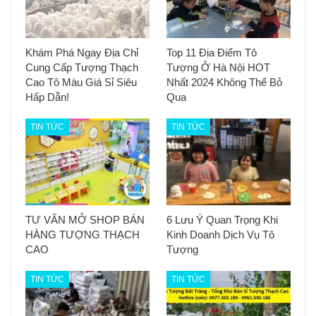
Khám Phá Ngay Địa Chỉ
Top 11 Địa Điểm Tô
Cung Cấp Tượng Thạch
Tượng Ở Hà Nội HOT
Cao Tô Màu Giá Sỉ Siêu
Nhất 2024 Không Thể Bỏ
Hấp Dẫn!
Qua
TIN TỨC
TIN TỨC
TƯ VẤN MỞ SHOP BÁN
6 Lưu Ý Quan Trọng Khi
HÀNG TƯỢNG THẠCH
Kinh Doanh Dịch Vụ Tô
CAO
Tượng
TIN TỨC
TIN TỨC