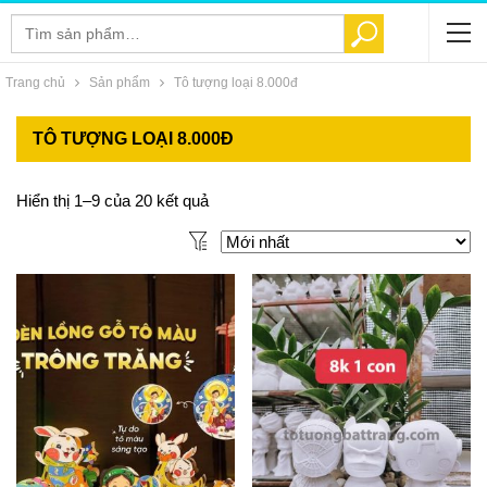
Tìm
TÌM KIẾM
kiếm:
Trang chủ
Sản phẩm
Tô tượng loại 8.000đ
TÔ TƯỢNG LOẠI 8.000Đ
Hiển thị 1–9 của 20 kết quả