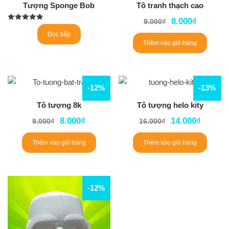
Tượng Sponge Bob
Tô tranh thạch cao
8.000
₫
9.000
₫
Được xếp
hạng
Đọc tiếp
5.00
Thêm vào giỏ hàng
5 sao
-12%
-13%
Tô tượng 8k
Tô tượng helo kity
8.000
₫
14.000
₫
9.000
₫
16.000
₫
Thêm vào giỏ hàng
Thêm vào giỏ hàng
-12%