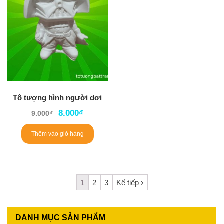
Tô tượng hình người dơi
8.000
₫
9.000
₫
Thêm vào giỏ hàng
1
2
3
Kế tiếp
DANH MỤC SẢN PHẨM