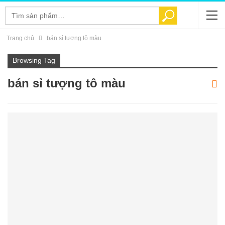
Tìm
TÌM KIẾM
kiếm:
Trang chủ
bán sỉ tượng tô màu
Browsing Tag
bán sỉ tượng tô màu