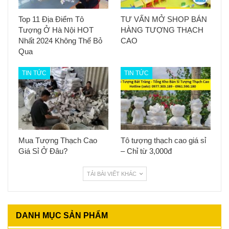
Top 11 Địa Điểm Tô
TƯ VẤN MỞ SHOP BÁN
Tượng Ở Hà Nội HOT
HÀNG TƯỢNG THẠCH
Nhất 2024 Không Thể Bỏ
CAO
Qua
TIN TỨC
TIN TỨC
Mua Tượng Thạch Cao
Tô tượng thạch cao giá sỉ
Giá Sỉ Ở Đâu?
– Chỉ từ 3,000đ
TẢI BÀI VIẾT KHÁC
DANH MỤC SẢN PHẨM