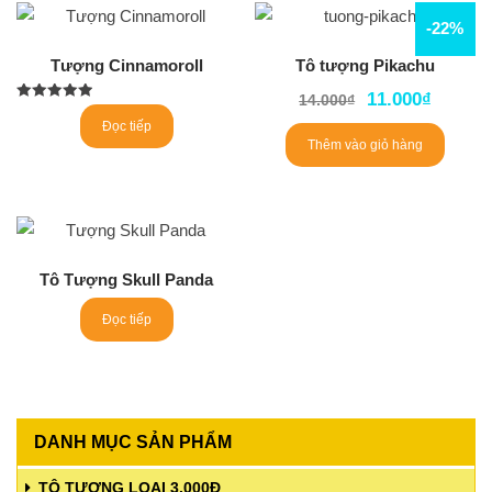
-22%
Tượng Cinnamoroll
Tô tượng Pikachu
11.000
₫
14.000
₫
Được xếp
hạng
Đọc tiếp
5.00
Thêm vào giỏ hàng
5 sao
Tô Tượng Skull Panda
Đọc tiếp
DANH MỤC SẢN PHẨM
TÔ TƯỢNG LOẠI 3.000Đ