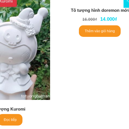
Tô tượng hình doremon mới
14.000
₫
16.000
₫
Thêm vào giỏ hàng
ượng Kuromi
Đọc tiếp