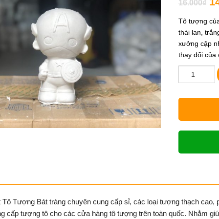
1
16.000
₫
Tô tượng của
thái lan, tr
xưởng cập n
thay đổi của
Tô
tượng
đội
trưởng
mỹ
số
lượng
Tô Tượng Bát tràng chuyên cung cấp sỉ, các loại tượng thạch cao, ph
g cấp tượng tô cho các cửa hàng tô tượng trên toàn quốc. Nhằm gi