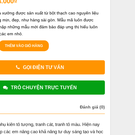
4.000
₫
 xưởng được sản xuất từ bột thạch cao nguyên liệu
ắng mịn, đẹp, như hàng sài gòn. Mẫu mã luôn được
hập những mẫu mới đảm bảo đáp ưng thị hiếu luôn
 các em nhỏ.
THÊM VÀO GIỎ HÀNG
GỌI ĐIỆN TƯ VẤN
TRÒ CHUYỆN TRỰC TUYẾN
Đánh giá (0)
ụ kiên tô tượng, tranh cát, tranh tô màu. Hiện nay
úp các em nâng cao khả năng tư duy sáng tạo và học