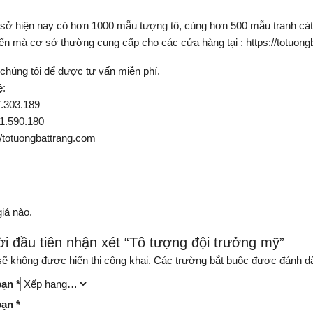
ở hiện nay có hơn 1000 mẫu tượng tô, cùng hơn 500 mẫu tranh cát 
ến mà cơ sở thường cung cấp cho các cửa hàng tại : https://totuong
 chúng tôi để được tư vấn miễn phí.
ệ:
.303.189
1.590.180
//totuongbattrang.com
iá nào.
i đầu tiên nhận xét “Tô tượng đội trưởng mỹ”
ẽ không được hiển thị công khai.
Các trường bắt buộc được đánh 
bạn
*
bạn
*