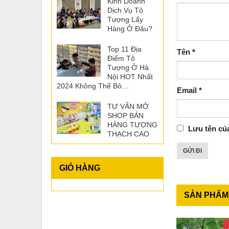
Kinh Doanh
Dịch Vụ Tô
Tượng Lấy
Hàng Ở Đâu?
Top 11 Địa
Tên
*
Điểm Tô
Tượng Ở Hà
Nội HOT Nhất
2024 Không Thể Bỏ…
Email
*
TƯ VẤN MỞ
SHOP BÁN
HÀNG TƯỢNG
Lưu tên của
THẠCH CAO
GIỎ HÀNG
SẢN PHẨM