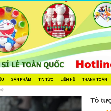
ỆU
SẢN PHẨM
TIN TỨC
LIÊN HỆ
THANH TOÁN
 mỹ
Tô tư