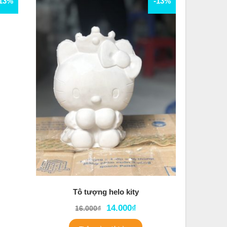
-13%
-13%
Tô tượng helo kity
14.000
₫
16.000
₫