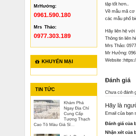
tập tốt hơn..
MrHưởng:
Về mẫu mã cơ s
0961.590.180
các mẫu phổ bi
Mrs Thảo:
Hãy liên hệ với
0977.303.189
Thông tin liên h
Mrs Thảo: 0977
Mr Hưởng: 096
Website :https:
KHUYẾN MẠI
Đánh giá
TIN TỨC
Chưa có đánh g
Khám Phá
Hãy là ngườ
Ngay Địa Chỉ
Email của bạn s
Cung Cấp
Tượng Thạch
Đánh giá của 
Cao Tô Màu Giá Sỉ…
Nhận xét của 