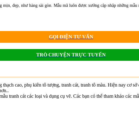
rắng mịn, đẹp, như hàng sài gòn. Mẫu mã luôn được xưởng cập nhập những mẫu 
GỌI ĐIỆN TƯ VẤN
TRÒ CHUYỆN TRỰC TUYẾN
 thạch cao, phụ kiên tô tượng, tranh cát, tranh tô màu. Hiện nay cơ sở
hơn..
u tranh cát các loại và dụng cụ vẽ. Các bạn có thể tham khảo các mẫ