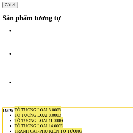
Sản phẩm tương tự
Danh mục sản phẩm
TÔ TƯỢNG LOẠI 3.000Đ
TÔ TƯỢNG LOẠI 8.000Đ
TÔ TƯỢNG LOẠI 11.000Đ
TÔ TƯỢNG LOẠI 14.000Đ
TRANH CÁT-PHỤ KIỆN TÔ TƯỢNG