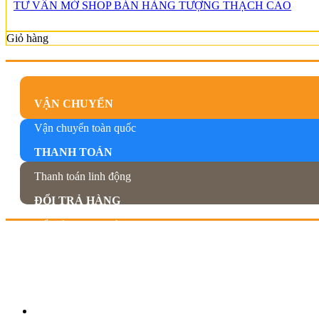
TƯ VẤN MỞ SHOP BÁN HÀNG TƯỢNG THẠCH CAO
Giỏ hàng
VẬN CHUYỂN
Vận chuyển toàn quốc
THANH TOÁN
Thanh toán linh động
ĐỔI TRẢ HÀNG
Đổi trả trong 7 ngày