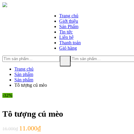
Trang chủ
Giới thiệu
Sản Phẩm
Tin tức
Liên hệ
Thanh toán
Giỏ hàng
Tìm
Tìm
kiếm:
kiếm:
Tìm kiếm
Trang chủ
Sản phẩm
Sản phẩm
Tô tượng cú mèo
-32%
Tô tượng cú mèo
11.000
₫
16.000
₫