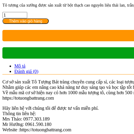
Tô tượng của xưởng được sản xuất từ bột thạch cao nguyên liệu thái lan, t
Tô
tượng
Thêm vào giỏ hàng
cú
mèo
số
lượng
Mô tả
Đánh giá (0)
Cơ sở sản xuất Tô Tượng Bát tràng chuyên cung cấp sỉ, các loại tượng
Nhằm giúp các em nâng cao khả năng tư duy sáng tạo và học tập tốt 
Về mẫu mã cơ sở hiện nay có hơn 1000 mẫu tượng tô, cùng hơn 500 mẫ
https://totuongbattrang.com
Hãy liên hệ với chúng tôi để được tư vấn miễn phí.
Thông tin liên hệ:
Mrs Thảo: 0977.303.189
Mr Hưởng: 0961.590.180
Website :https://totuongbattrang.com