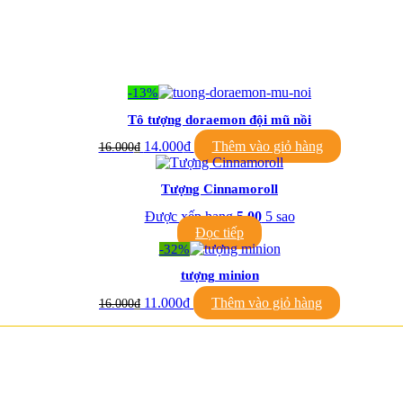
-13%
Tô tượng doraemon đội mũ nồi
14.000
₫
Thêm vào giỏ hàng
16.000
₫
Tượng Cinnamoroll
Được xếp hạng
5.00
5 sao
Đọc tiếp
-32%
tượng minion
11.000
₫
Thêm vào giỏ hàng
16.000
₫