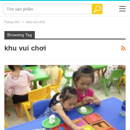
Tìm
TÌM KIẾM
kiếm:
Trang chủ
khu vui chơi
Browsing Tag
khu vui chơi